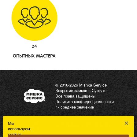
24
ОПЫТНЫХ МАСТЕРА
© 2016-2026 Mishka Service
Вскрытие замков в Сургуте
Все права защищены
Политика конфиденциальности
* - среднее значение
✕
Мы
+7 (936) 255-53-52
используем
ЗАКАЗАТЬ ОБРАТНЫЙ ЗВОНОК
cookies