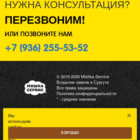
НУЖНА КОНСУЛЬТАЦИЯ?
ПЕРЕЗВОНИМ!
ИЛИ ПОЗВОНИТЕ НАМ
+7 (936) 255-53-52
© 2016-2026 Mishka Service
Вскрытие замков в Сургуте
Все права защищены
Политика конфиденциальности
* - среднее значение
✕
Мы
+7 (936) 255-53-52
используем
ЗАКАЗАТЬ ОБРАТНЫЙ ЗВОНОК
cookies
(идентификатор)
ХОРОШО
для